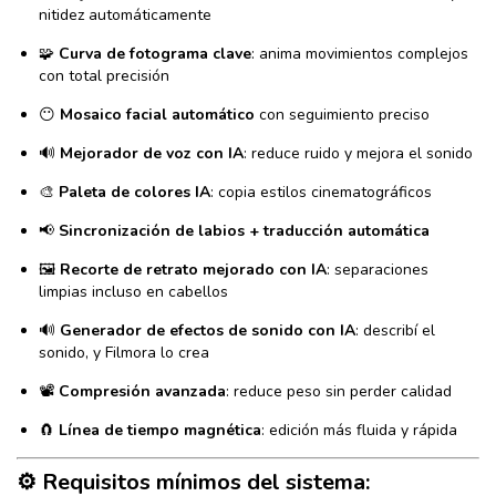
nitidez automáticamente
🧩
Curva de fotograma clave
: anima movimientos complejos
con total precisión
😶
Mosaico facial automático
con seguimiento preciso
🔊
Mejorador de voz con IA
: reduce ruido y mejora el sonido
🎨
Paleta de colores IA
: copia estilos cinematográficos
📢
Sincronización de labios + traducción automática
🖼️
Recorte de retrato mejorado con IA
: separaciones
limpias incluso en cabellos
🔊
Generador de efectos de sonido con IA
: describí el
sonido, y Filmora lo crea
📽️
Compresión avanzada
: reduce peso sin perder calidad
🧲
Línea de tiempo magnética
: edición más fluida y rápida
⚙️ Requisitos mínimos del sistema: