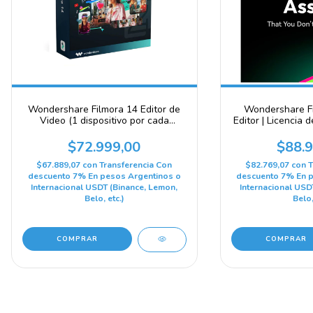
Wondershare Filmora 14 Editor de
Wondershare Fi
Video (1 dispositivo por cada
Editor | Licencia d
sistema operativo) (PC, Android,
P
Mac, iOS) 5 dispositivos, 1 año –
$72.999,00
$88.9
Clave Wondershare –
$67.889,07
con
Transferencia Con
$82.769,07
con
T
descuento 7% En pesos Argentinos o
descuento 7% En p
Internacional USDT (Binance, Lemon,
Internacional USD
Belo, etc.)
Belo,