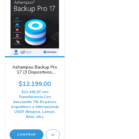
Ashampoo Backup Pro
17 (3 Dispositivos,
Licencia de por vida) -
Clave Ashampoo -
$12.199,00
GLOBAL
$11.345,07
con
Transferencia Con
descuento 7% En pesos
Argentinos o Internacional
USDT (Binance, Lemon,
Belo, etc.)