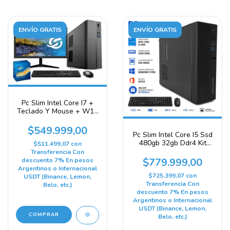
ENVÍO GRATIS
ENVÍO GRATIS
Pc Slim Intel Core I7 +
Teclado Y Mouse + W11
+ Monitor 480 Gb 16 Gb
Ram
$549.999,00
Pc Slim Intel Core I5 Ssd
480gb 32gb Ddr4 Kit
$511.499,07
con
Windows 11 480 Gb 32
Transferencia Con
Gb Intel Hd Graphics 530
$779.999,00
descuento 7% En pesos
Argentinos o Internacional
$725.399,07
con
USDT (Binance, Lemon,
Transferencia Con
Belo, etc.)
descuento 7% En pesos
Argentinos o Internacional
USDT (Binance, Lemon,
Belo, etc.)