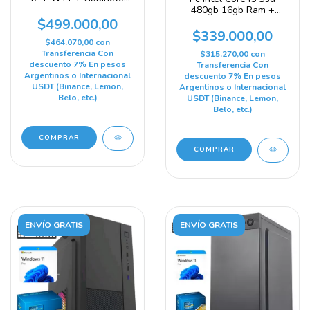
Gamer 16 Gb 480 Gb
480gb 16gb Ram +
Gráficos Integrados Intel
Teclado + Mouse + W11
$499.000,00
Hd Graphics 4000
480 Gb 16 Gb Gráficos
$339.000,00
$464.070,00
con
Integrados Intel Hd
Transferencia Con
Graphics 2000
$315.270,00
con
descuento 7% En pesos
Transferencia Con
Argentinos o Internacional
descuento 7% En pesos
USDT (Binance, Lemon,
Argentinos o Internacional
Belo, etc.)
USDT (Binance, Lemon,
Belo, etc.)
COMPRAR
COMPRAR
ENVÍO GRATIS
ENVÍO GRATIS