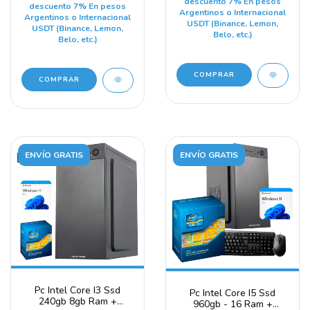
descuento 7% En pesos
descuento 7% En pesos
Argentinos o Internacional
Argentinos o Internacional
USDT (Binance, Lemon,
USDT (Binance, Lemon,
Belo, etc.)
Belo, etc.)
COMPRAR
ENVÍO GRATIS
ENVÍO GRATIS
Pc Intel Core I3 Ssd
Pc Intel Core I5 Ssd
240gb 8gb Ram +
960gb - 16 Ram +