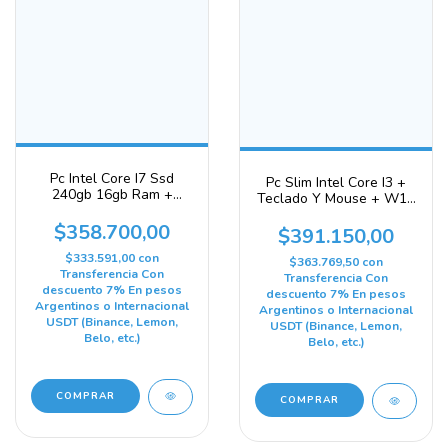
Pc Intel Core I7 Ssd
Pc Slim Intel Core I3 +
240gb 16gb Ram +
Teclado Y Mouse + W11
Teclado + Mouse + W11
Blue Tech 480 Gb 16 Gb
240 Gb 16 Gb Gráficos
$358.700,00
Gráficos Integrados Intel
$391.150,00
Integrados Intel Hd
Hd Graphics 2500
Graphics 4000
$333.591,00
con
$363.769,50
con
Transferencia Con
Transferencia Con
descuento 7% En pesos
descuento 7% En pesos
Argentinos o Internacional
Argentinos o Internacional
USDT (Binance, Lemon,
USDT (Binance, Lemon,
Belo, etc.)
Belo, etc.)
COMPRAR