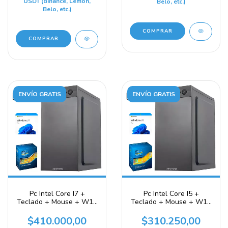
USDT (Binance, Lemon,
Belo, etc.)
Belo, etc.)
COMPRAR
COMPRAR
ENVÍO GRATIS
ENVÍO GRATIS
Pc Intel Core I7 +
Pc Intel Core I5 +
Teclado + Mouse + W11
Teclado + Mouse + W11
+ 480 GB SSD + 16gb
+ 240 GB SSD + 16gb
$410.000,00
$310.250,00