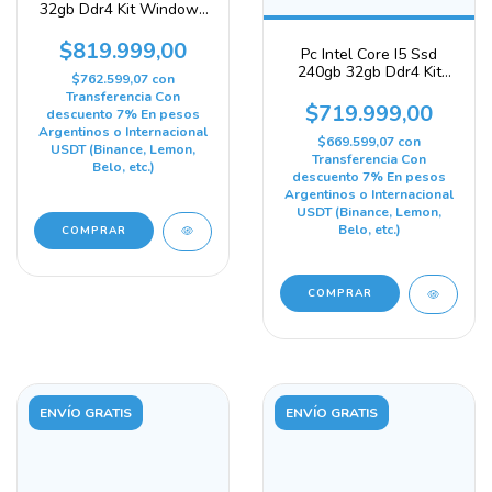
32gb Ddr4 Kit Windows
11 Office 480 Gb 32 Gb
Intel Hd Graphics 530
$819.999,00
Pc Intel Core I5 Ssd
240gb 32gb Ddr4 Kit
$762.599,07
con
Windows 11 Office 240
Transferencia Con
Gb 32 Gb Intel Hd
$719.999,00
descuento 7% En pesos
Graphics 530
Argentinos o Internacional
$669.599,07
con
USDT (Binance, Lemon,
Transferencia Con
Belo, etc.)
descuento 7% En pesos
Argentinos o Internacional
USDT (Binance, Lemon,
Belo, etc.)
ENVÍO GRATIS
ENVÍO GRATIS