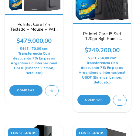
Pc Intel Core I7 +
Teclado + Mouse + W11
Pc Intel Core I5 Ssd
+ 1 TB SSD + 16gb
120gb 8gb Ram +
$479.000,00
Teclado + Mouse + W11
$249.200,00
$445.470,00
con
Transferencia Con
$231.756,00
con
descuento 7% En pesos
Transferencia Con
Argentinos o Internacional
descuento 7% En pesos
USDT (Binance, Lemon,
Argentinos o Internacional
Belo, etc.)
USDT (Binance, Lemon,
Belo, etc.)
COMPRAR
COMPRAR
ENVÍO GRATIS
ENVÍO GRATIS