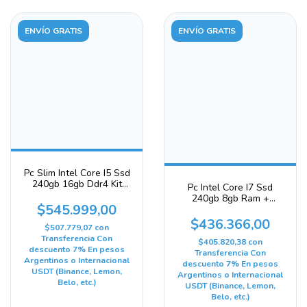
ENVÍO GRATIS
ENVÍO GRATIS
Pc Slim Intel Core I5 Ssd
240gb 16gb Ddr4 Kit
Pc Intel Core I7 Ssd
Windows 11 240 Gb 16
240gb 8gb Ram +
Gb Intel Hd Graphics 530
$545.999,00
Teclado + Mouse + W11
240 Gb 8 Gb Gráficos
$436.366,00
$507.779,07
con
Integrados Intel Hd
Transferencia Con
Graphics 4000
$405.820,38
con
descuento 7% En pesos
Transferencia Con
Argentinos o Internacional
descuento 7% En pesos
USDT (Binance, Lemon,
Argentinos o Internacional
Belo, etc.)
USDT (Binance, Lemon,
Belo, etc.)