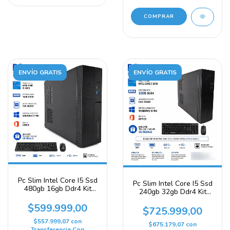
ENVÍO GRATIS
ENVÍO GRATIS
Pc Slim Intel Core I5 Ssd
Pc Slim Intel Core I5 Ssd
480gb 16gb Ddr4 Kit
240gb 32gb Ddr4 Kit
Windows 11 480 Gb 16
Windows 11 240 Gb 32
Gb Intel Hd Graphics 530
$599.999,00
Gb Intel Hd Graphics 530
$725.999,00
$557.999,07
con
$675.179,07
con
Transferencia Con