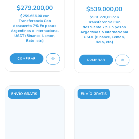
Teclado + Mouse + W11
Teclado + Mouse + W11
240 Gb 8 Gb Intel Hd
$279.200,00
1024 Gb 16 Gb Gráficos
$539.000,00
Graphics 2500
Integrados Intel Hd
$259.656,00
con
Graphics 2000
$501.270,00
con
Transferencia Con
Transferencia Con
descuento 7% En pesos
descuento 7% En pesos
Argentinos o Internacional
Argentinos o Internacional
USDT (Binance, Lemon,
USDT (Binance, Lemon,
Belo, etc.)
Belo, etc.)
COMPRAR
ENVÍO GRATIS
ENVÍO GRATIS