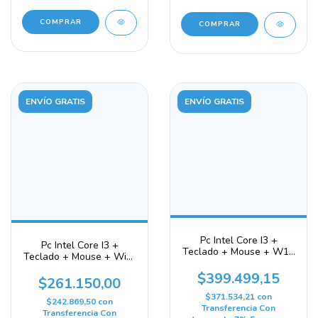
COMPRAR
ENVÍO GRATIS
ENVÍO GRATIS
Pc Intel Core I3 +
Pc Intel Core I3 +
Teclado + Mouse + W11
Teclado + Mouse + Wi-fi
Lista Para Usar 480 Gb
Tplink + W11 8 Gb 240
16 Gb Gráficos
$399.499,15
Gb Gráficos Integrados
$261.150,00
Integrados Intel Hd
Intel Hd Graphics 2500
Graphics 2500
$371.534,21
con
$242.869,50
con
Transferencia Con
Transferencia Con