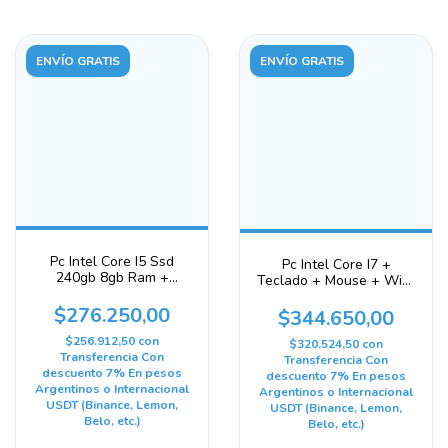
ENVÍO GRATIS
ENVÍO GRATIS
Pc Intel Core I5 Ssd
Pc Intel Core I7 +
240gb 8gb Ram +
Teclado + Mouse + Wi-fi
Teclado + Mouse + W11
Tplink + W11 240 Gb 8
240 Gb 8 Gb Integrada
$276.250,00
Gb Gráficos Integrados
$344.650,00
Intel
Intel Hd Graphics 4000
$256.912,50
con
$320.524,50
con
Transferencia Con
Transferencia Con
descuento 7% En pesos
descuento 7% En pesos
Argentinos o Internacional
Argentinos o Internacional
USDT (Binance, Lemon,
USDT (Binance, Lemon,
Belo, etc.)
Belo, etc.)