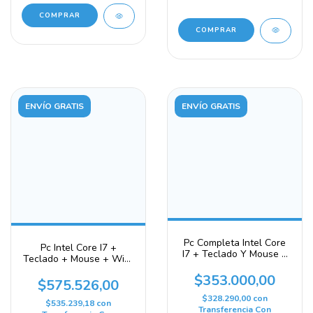
ENVÍO GRATIS
ENVÍO GRATIS
Pc Completa Intel Core
Pc Intel Core I7 +
I7 + Teclado Y Mouse +
Teclado + Mouse + Wi-fi
W11 Blue Tech 240 Gb
Tplink + W11 480 Gb 16
8 Gb Gráficos Integrados
$353.000,00
Gb Gráficos Integrados
$575.526,00
Intel Hd Graphics 4000
Intel Hd Graphics 4000
$328.290,00
con
$535.239,18
con
Transferencia Con