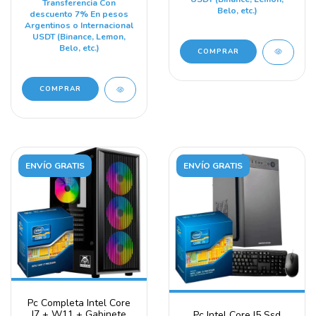
Transferencia Con
Belo, etc.)
descuento 7% En pesos
Argentinos o Internacional
USDT (Binance, Lemon,
Belo, etc.)
COMPRAR
ENVÍO GRATIS
ENVÍO GRATIS
Pc Completa Intel Core
I7 + W11 + Gabinete
Pc Intel Core I5 Ssd