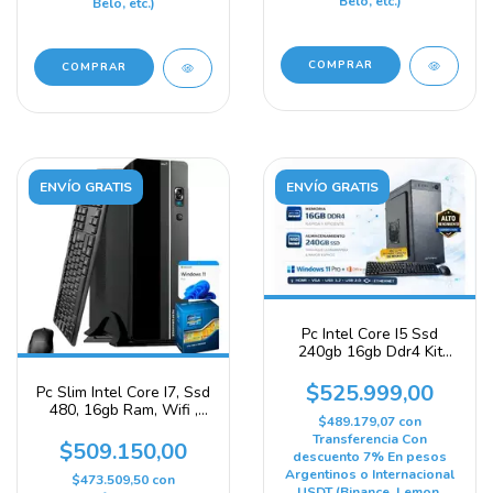
Belo, etc.)
Belo, etc.)
COMPRAR
COMPRAR
ENVÍO GRATIS
ENVÍO GRATIS
Pc Intel Core I5 Ssd
240gb 16gb Ddr4 Kit
Windows 11 Office 240
Gb 16 Gb Intel Hd
$525.999,00
Pc Slim Intel Core I7, Ssd
Graphics 530
480, 16gb Ram, Wifi ,
$489.179,07
con
Windows 11
Transferencia Con
$509.150,00
descuento 7% En pesos
Argentinos o Internacional
$473.509,50
con
USDT (Binance, Lemon,