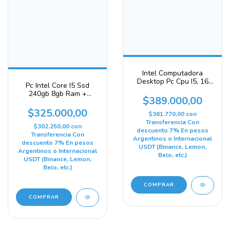
Intel Computadora
Desktop Pc Cpu I5, 16
Pc Intel Core I5 Ssd
Gb De Ram Ssd De 480
240gb 8gb Ram +
Gb
$389.000,00
Teclado + Mouse + W11
240 Gb 8 Gb Integrada
$325.000,00
$361.770,00
con
Intel
Transferencia Con
$302.250,00
con
descuento 7% En pesos
Transferencia Con
Argentinos o Internacional
descuento 7% En pesos
USDT (Binance, Lemon,
Argentinos o Internacional
Belo, etc.)
USDT (Binance, Lemon,
Belo, etc.)
COMPRAR