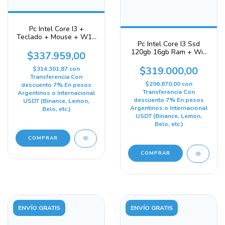
Pc Intel Core I3 +
Teclado + Mouse + W11
Pc Intel Core I3 Ssd
Lista Para Usar 240 Gb 8
120gb 16gb Ram + Wifi
Gb Gráficos Integrados
$337.959,00
+ W11 120 Gb 16 Gb
Intel Hd Graphics 2500
Intel Hd Graphics 2500
$319.000,00
$314.301,87
con
Transferencia Con
$296.670,00
con
descuento 7% En pesos
Transferencia Con
Argentinos o Internacional
descuento 7% En pesos
USDT (Binance, Lemon,
Argentinos o Internacional
Belo, etc.)
USDT (Binance, Lemon,
Belo, etc.)
ENVÍO GRATIS
ENVÍO GRATIS