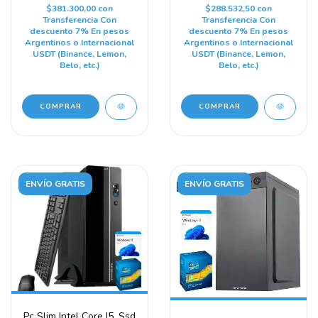
$381.300,00
con
$288.532,50
con
Transferencia Con
Transferencia Con
descuento 7% En pesos
descuento 7% En pesos
Argentinos o Internacional
Argentinos o Internacional
USDT (Binance, Lemon,
USDT (Binance, Lemon,
Belo, etc.)
Belo, etc.)
COMPRAR
COMPRAR
ENVÍO GRATIS
ENVÍO GRATIS
Pc Slim Intel Core I5, Ssd