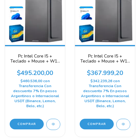
Pc Intel Core I5 +
Pc Intel Core I5 +
Teclado + Mouse + W11
Teclado + Mouse + W11
+ 1 TB SSD + 16gb
+ 480 GB SSD + 16gb
$495.200,00
$367.999,20
$460.536,00
con
$342.239,26
con
Transferencia Con
Transferencia Con
descuento 7% En pesos
descuento 7% En pesos
Argentinos o Internacional
Argentinos o Internacional
USDT (Binance, Lemon,
USDT (Binance, Lemon,
Belo, etc.)
Belo, etc.)
COMPRAR
COMPRAR