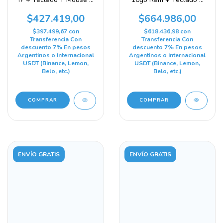
W11 Blue Tech 240 Gb
Mouse + W11 1 Tb 16
8 Gb Gráficos Integrados
Gb Gráficos Integrados
$427.419,00
$664.986,00
Intel Hd Graphics 4000
Intel Hd Graphics
4000/3000
$397.499,67
con
$618.436,98
con
Transferencia Con
Transferencia Con
descuento 7% En pesos
descuento 7% En pesos
Argentinos o Internacional
Argentinos o Internacional
USDT (Binance, Lemon,
USDT (Binance, Lemon,
Belo, etc.)
Belo, etc.)
ENVÍO GRATIS
ENVÍO GRATIS