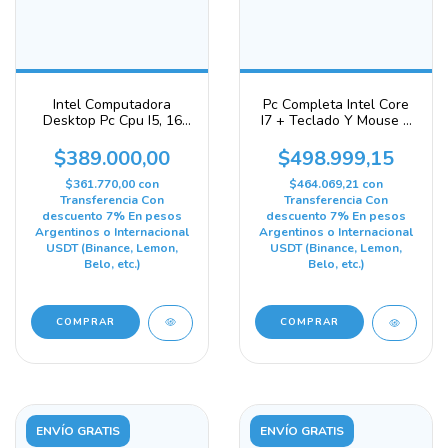
Intel Computadora
Pc Completa Intel Core
Desktop Pc Cpu I5, 16
I7 + Teclado Y Mouse +
Gb De Ram Ssd De 480
W11 + Monitor 240 Gb 8
Gb
Gb Gráficos Integrados
$389.000,00
$498.999,15
Intel Hd Graphics 4000
$361.770,00
con
$464.069,21
con
Transferencia Con
Transferencia Con
descuento 7% En pesos
descuento 7% En pesos
Argentinos o Internacional
Argentinos o Internacional
USDT (Binance, Lemon,
USDT (Binance, Lemon,
Belo, etc.)
Belo, etc.)
COMPRAR
ENVÍO GRATIS
ENVÍO GRATIS