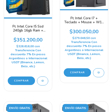
Pc Intel Core I7 +
Teclado + Mouse + W11
+ 240 GB SSD + 8gb
Pc Intel Core I5 Ssd
240gb 16gb Ram +
$300.050,00
Teclado + Mouse + W11
240 Gb 16 Gb Integrada
$279.046,50
con
$351.200,00
Intel
Transferencia Con
descuento 7% En pesos
$326.616,00
con
Argentinos o Internacional
Transferencia Con
USDT (Binance, Lemon,
descuento 7% En pesos
Belo, etc.)
Argentinos o Internacional
USDT (Binance, Lemon,
Belo, etc.)
COMPRAR
COMPRAR
ENVÍO GRATIS
ENVÍO GRATIS