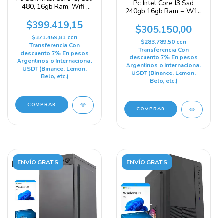
Pc Intel Core I3 Ssd
480, 16gb Ram, Wifi ,
240gb 16gb Ram + W11
Windows 11
240 Gb 16 Gb Intel Hd
$399.419,15
Graphics 2500
$305.150,00
$371.459,81
con
$283.789,50
con
Transferencia Con
Transferencia Con
descuento 7% En pesos
descuento 7% En pesos
Argentinos o Internacional
Argentinos o Internacional
USDT (Binance, Lemon,
USDT (Binance, Lemon,
Belo, etc.)
Belo, etc.)
COMPRAR
ENVÍO GRATIS
ENVÍO GRATIS