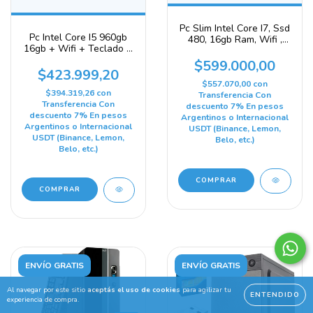
Pc Slim Intel Core I7, Ssd
Pc Intel Core I5 960gb
480, 16gb Ram, Wifi ,
16gb + Wifi + Teclado +
Windows 11 480 Gb 16
Mouse + W11 960 Gb 16
Gb Gráficos Integrados
$599.000,00
Gb Gráficos Integrados
$423.999,20
Intel Hd Graphics
Intel Hd Graphics 2000
3000/4000
$557.070,00
con
$394.319,26
con
Transferencia Con
Transferencia Con
descuento 7% En pesos
descuento 7% En pesos
Argentinos o Internacional
Argentinos o Internacional
USDT (Binance, Lemon,
USDT (Binance, Lemon,
Belo, etc.)
Belo, etc.)
COMPRAR
COMPRAR
ENVÍO GRATIS
ENVÍO GRATIS
Al navegar por este sitio
aceptás el uso de cookies
para agilizar tu
ENTENDIDO
experiencia de compra.